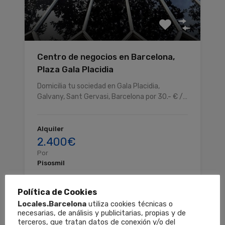
Centro de negocios en Barcelona,
Plaza Gala Placidia
Domicilia tu sociedad en Gala Placidia,
Galvany, Sant Gervasi, Barcelona por 30.- € /…
Alquiler
2.400€
Por
Pisosmil
Política de Cookies
Locales.Barcelona
utiliza cookies técnicas o
Destacados
necesarias, de análisis y publicitarias, propias y de
terceros, que tratan datos de conexión y/o del