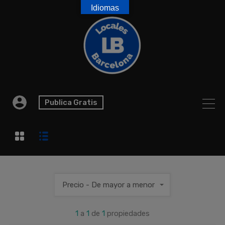
Idiomas
Publica Gratis
Precio - De mayor a menor
1
a
1
de
1
propiedades