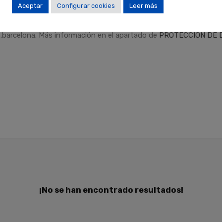
Aceptar
Configurar cookies
Leer más
dad
.
Finalidades
: Responder a sus solicitudes y remitirle informa
Derechos
: Puede retirar su consentimiento en cualquier momento,
.barcelona. Más información en el apartado de
PROTECCIÓN DE 
¡No se han encontrado resultados!