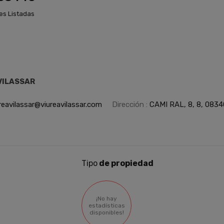
es Listadas
 VILASSAR
reavilassar@viureavilassar.com
Dirección :
CAMI RAL, 8, 8, 08340
Tipo
de propiedad
¡No hay
estadísticas
disponibles!