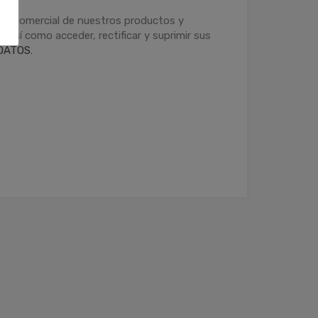
ción comercial de nuestros productos y
 así como acceder, rectificar y suprimir sus
DATOS
.