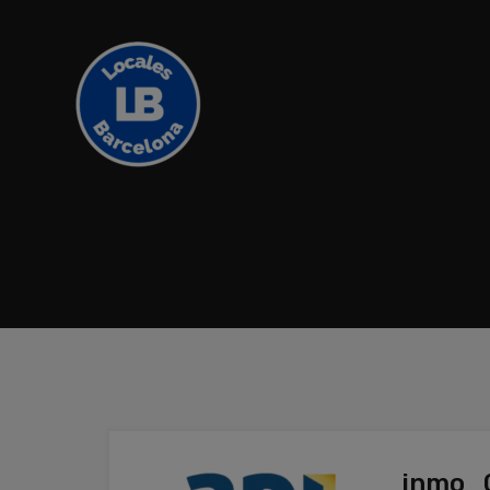
inmo_