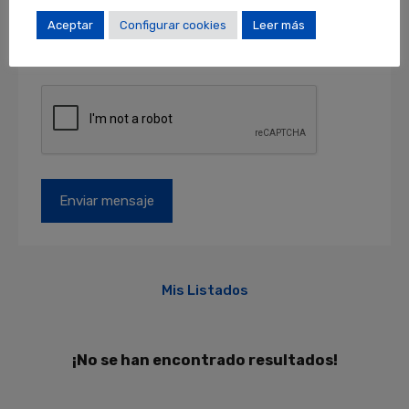
como acceder, rectificar y suprimir sus datos y
otros derechos en locales@locales.barcelona.
Aceptar
Configurar cookies
Leer más
Más información en el apartado de
PROTECCIÓN DE DATOS
.
Mis Listados
¡No se han encontrado resultados!