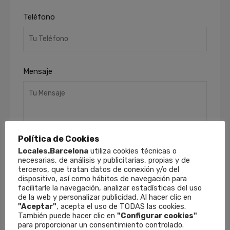
Teléfono
Mensaje
Política de Cookies
Locales.Barcelona
utiliza cookies técnicas o
necesarias, de análisis y publicitarias, propias y de
He leído y acepto la
Política de Privacidad
.
terceros, que tratan datos de conexión y/o del
Finalidades
: Responder a sus solicitudes y
dispositivo, así como hábitos de navegación para
facilitarle la navegación, analizar estadísticas del uso
remitirle información comercial de nuestros
de la web y personalizar publicidad. Al hacer clic en
productos y servicios, incluso por medios
"Aceptar"
, acepta el uso de TODAS las cookies.
electrónicos.
Derechos
: Puede retirar su
También puede hacer clic en
"Configurar cookies"
consentimiento en cualquier momento, así
para proporcionar un consentimiento controlado.