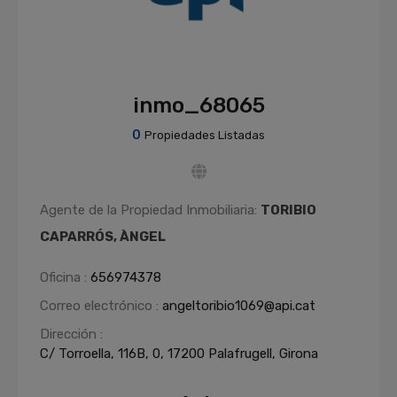
inmo_68065
0
Propiedades Listadas
Agente de la Propiedad Inmobiliaria:
TORIBIO
CAPARRÓS, ÀNGEL
Oficina :
656974378
Correo electrónico :
angeltoribio1069@api.cat
Dirección :
C/ Torroella, 116B, 0, 17200 Palafrugell, Girona