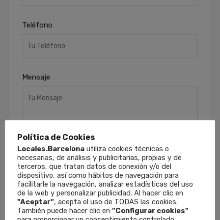
Teléfono
Mensaje
Política de Cookies
Locales.Barcelona
utiliza cookies técnicas o
necesarias, de análisis y publicitarias, propias y de
terceros, que tratan datos de conexión y/o del
He leído y acepto la
Política de Privacidad
.
dispositivo, así como hábitos de navegación para
Finalidades
: Responder a sus solicitudes y
facilitarle la navegación, analizar estadísticas del uso
remitirle información comercial de nuestros
de la web y personalizar publicidad. Al hacer clic en
productos y servicios, incluso por medios
"Aceptar"
, acepta el uso de TODAS las cookies.
electrónicos.
Derechos
: Puede retirar su
También puede hacer clic en
"Configurar cookies"
para proporcionar un consentimiento controlado.