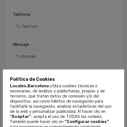
Teléfono
Mensaje
Política de Cookies
Locales.Barcelona
utiliza cookies técnicas o
necesarias, de análisis y publicitarias, propias y de
terceros, que tratan datos de conexión y/o del
He leído y acepto la
Política de Privacidad
.
dispositivo, así como hábitos de navegación para
Finalidades
: Responder a sus solicitudes y
facilitarle la navegación, analizar estadísticas del uso
remitirle información comercial de nuestros
de la web y personalizar publicidad. Al hacer clic en
productos y servicios, incluso por medios
"Aceptar"
, acepta el uso de TODAS las cookies.
electrónicos.
Derechos
: Puede retirar su
También puede hacer clic en
"Configurar cookies"
para proporcionar un consentimiento controlado.