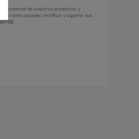
ción comercial de nuestros productos y
 así como acceder, rectificar y suprimir sus
DATOS
.