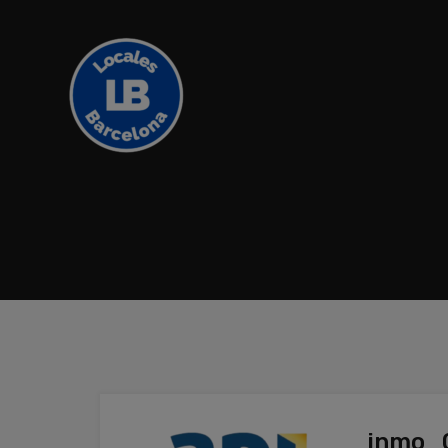
inmo_