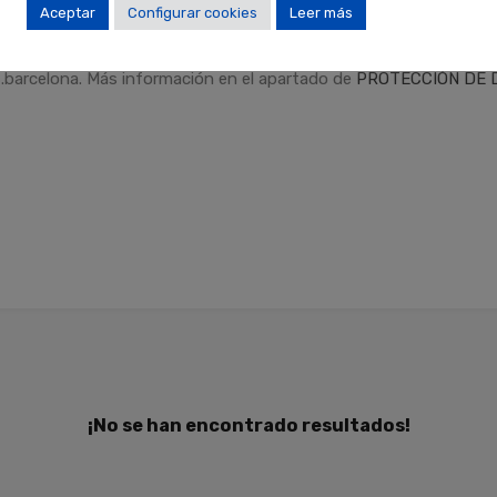
Aceptar
Configurar cookies
Leer más
dad
.
Finalidades
: Responder a sus solicitudes y remitirle informa
Derechos
: Puede retirar su consentimiento en cualquier momento,
.barcelona. Más información en el apartado de
PROTECCIÓN DE 
¡No se han encontrado resultados!