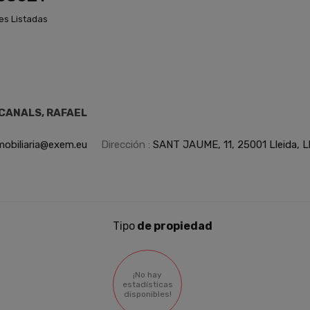
es Listadas
CANALS, RAFAEL
mobiliaria@exem.eu
Dirección :
SANT JAUME, 11, 25001 Lleida, L
Tipo
de propiedad
¡No hay
estadísticas
disponibles!