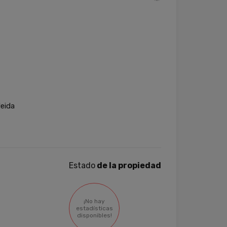
leida
Estado
de la propiedad
¡No hay
estadísticas
disponibles!