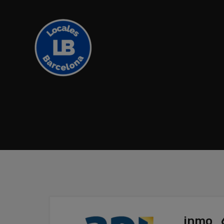
inmo_