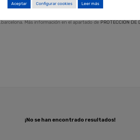
Aceptar
Configurar cookies
Leer más
dad
.
Finalidades
: Responder a sus solicitudes y remitirle informa
Derechos
: Puede retirar su consentimiento en cualquier momento,
.barcelona. Más información en el apartado de
PROTECCIÓN DE 
¡No se han encontrado resultados!