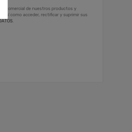
ción comercial de nuestros productos y
 así como acceder, rectificar y suprimir sus
DATOS
.