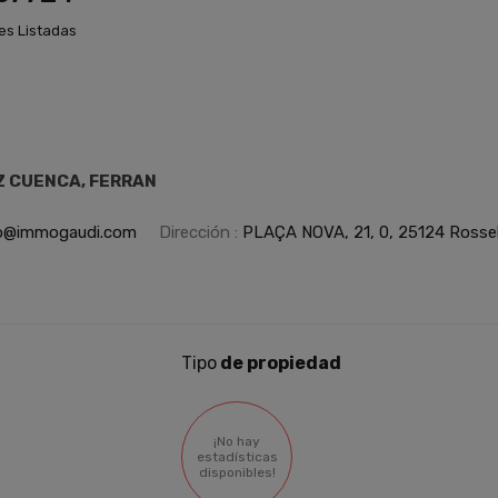
es Listadas
 CUENCA, FERRAN
o@immogaudi.com
Dirección :
PLAÇA NOVA, 21, 0, 25124 Rossell
Tipo
de propiedad
¡No hay
estadísticas
disponibles!