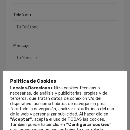
Teléfono
Mensaje
Política de Cookies
Locales.Barcelona
utiliza cookies técnicas o
necesarias, de análisis y publicitarias, propias y de
terceros, que tratan datos de conexión y/o del
He leído y acepto la
Política de Privacidad
.
dispositivo, así como hábitos de navegación para
Finalidades
: Responder a sus solicitudes y
facilitarle la navegación, analizar estadísticas del uso
remitirle información comercial de nuestros
de la web y personalizar publicidad. Al hacer clic en
productos y servicios, incluso por medios
"Aceptar"
, acepta el uso de TODAS las cookies.
electrónicos.
Derechos
: Puede retirar su
También puede hacer clic en
"Configurar cookies"
para proporcionar un consentimiento controlado.