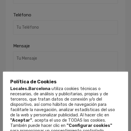
Teléfono
Mensaje
Política de Cookies
Locales.Barcelona
utiliza cookies técnicas o
necesarias, de análisis y publicitarias, propias y de
terceros, que tratan datos de conexión y/o del
He leído y acepto la
Política de Privacidad
.
dispositivo, así como hábitos de navegación para
Finalidades
: Responder a sus solicitudes y
facilitarle la navegación, analizar estadísticas del uso
remitirle información comercial de nuestros
de la web y personalizar publicidad. Al hacer clic en
productos y servicios, incluso por medios
"Aceptar"
, acepta el uso de TODAS las cookies.
electrónicos.
Derechos
: Puede retirar su
También puede hacer clic en
"Configurar cookies"
para proporcionar un consentimiento controlado.