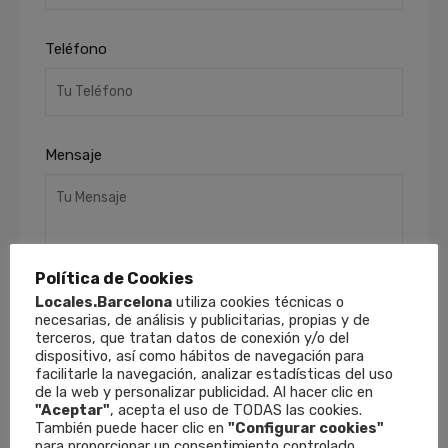
Teléfono
Mensaje
Política de Cookies
Locales.Barcelona
utiliza cookies técnicas o
necesarias, de análisis y publicitarias, propias y de
terceros, que tratan datos de conexión y/o del
He leído y acepto la
Política de Privacidad
.
dispositivo, así como hábitos de navegación para
Finalidades
: Responder a sus solicitudes y
facilitarle la navegación, analizar estadísticas del uso
remitirle información comercial de nuestros
de la web y personalizar publicidad. Al hacer clic en
productos y servicios, incluso por medios
"Aceptar"
, acepta el uso de TODAS las cookies.
electrónicos.
Derechos
: Puede retirar su
También puede hacer clic en
"Configurar cookies"
para proporcionar un consentimiento controlado.
consentimiento en cualquier momento, así