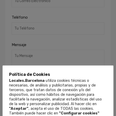
Teléfono
Mensaje
Política de Cookies
Locales.Barcelona
utiliza cookies técnicas o
necesarias, de análisis y publicitarias, propias y de
terceros, que tratan datos de conexión y/o del
He leído y acepto la
Política de Privacidad
.
dispositivo, así como hábitos de navegación para
Finalidades
: Responder a sus solicitudes y
facilitarle la navegación, analizar estadísticas del uso
de la web y personalizar publicidad. Al hacer clic en
remitirle información comercial de nuestros
"Aceptar"
, acepta el uso de TODAS las cookies.
productos y servicios, incluso por medios
También puede hacer clic en
"Configurar cookies"
electrónicos.
Derechos
: Puede retirar su