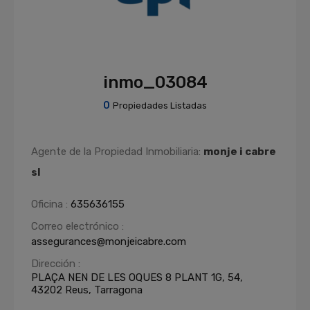
inmo_03084
0
Propiedades Listadas
Agente de la Propiedad Inmobiliaria:
monje i cabre
sl
Oficina :
635636155
Correo electrónico :
assegurances@monjeicabre.com
Dirección :
PLAÇA NEN DE LES OQUES 8 PLANT 1G, 54,
43202 Reus, Tarragona