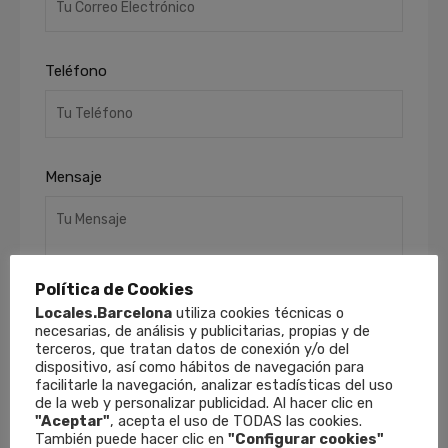
Teléfono
Mensaje
Política de Cookies
Locales.Barcelona
utiliza cookies técnicas o
necesarias, de análisis y publicitarias, propias y de
terceros, que tratan datos de conexión y/o del
He leído y acepto la
Política de Privacidad
.
dispositivo, así como hábitos de navegación para
facilitarle la navegación, analizar estadísticas del uso
Finalidades
: Responder a sus solicitudes y
de la web y personalizar publicidad. Al hacer clic en
remitirle información comercial de nuestros
"Aceptar"
, acepta el uso de TODAS las cookies.
productos y servicios, incluso por medios
También puede hacer clic en
"Configurar cookies"