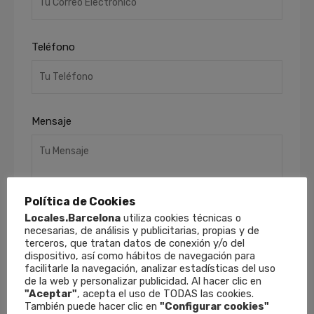
Teléfono
Mensaje
Política de Cookies
Locales.Barcelona
utiliza cookies técnicas o
necesarias, de análisis y publicitarias, propias y de
terceros, que tratan datos de conexión y/o del
He leído y acepto la
Política de Privacidad
.
dispositivo, así como hábitos de navegación para
Finalidades
: Responder a sus solicitudes y
facilitarle la navegación, analizar estadísticas del uso
de la web y personalizar publicidad. Al hacer clic en
remitirle información comercial de nuestros
"Aceptar"
, acepta el uso de TODAS las cookies.
productos y servicios, incluso por medios
También puede hacer clic en
"Configurar cookies"
electrónicos.
Derechos
: Puede retirar su