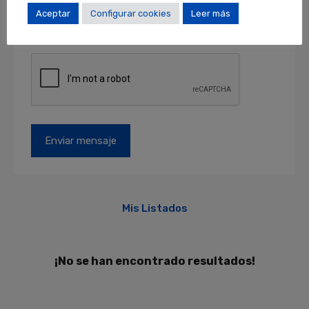
otros derechos en locales@locales.barcelona.
Aceptar
Configurar cookies
Leer más
Más información en el apartado de
PROTECCIÓN DE DATOS
.
Mis Listados
¡No se han encontrado resultados!