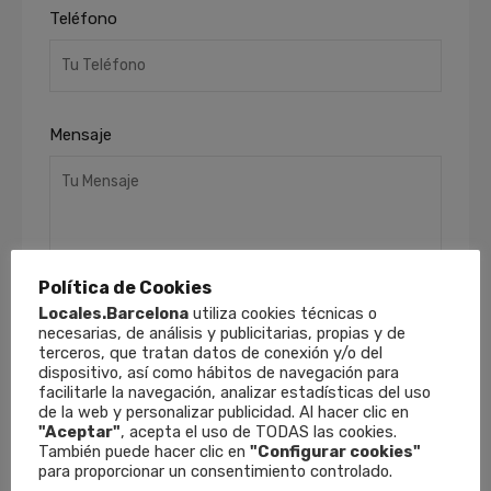
Teléfono
Mensaje
Política de Cookies
Locales.Barcelona
utiliza cookies técnicas o
necesarias, de análisis y publicitarias, propias y de
He leído y acepto la
Política de Privacidad
.
terceros, que tratan datos de conexión y/o del
Finalidades
: Responder a sus solicitudes y
dispositivo, así como hábitos de navegación para
remitirle información comercial de nuestros
facilitarle la navegación, analizar estadísticas del uso
productos y servicios, incluso por medios
de la web y personalizar publicidad. Al hacer clic en
"Aceptar"
electrónicos.
, acepta el uso de TODAS las cookies.
Derechos
: Puede retirar su
También puede hacer clic en
"Configurar cookies"
consentimiento en cualquier momento, así
para proporcionar un consentimiento controlado.
como acceder, rectificar y suprimir sus datos y