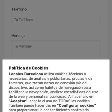
Teléfono
Mensaje
Política de Cookies
Locales.Barcelona
utiliza cookies técnicas o
necesarias, de análisis y publicitarias, propias y de
He leído y acepto la
Política de Privacidad
.
terceros, que tratan datos de conexión y/o del
dispositivo, así como hábitos de navegación para
Finalidades
: Responder a sus solicitudes y
facilitarle la navegación, analizar estadísticas del uso
remitirle información comercial de nuestros
de la web y personalizar publicidad. Al hacer clic en
productos y servicios, incluso por medios
"Aceptar"
, acepta el uso de TODAS las cookies.
electrónicos.
Derechos
: Puede retirar su
También puede hacer clic en
"Configurar cookies"
consentimiento en cualquier momento, así
para proporcionar un consentimiento controlado.