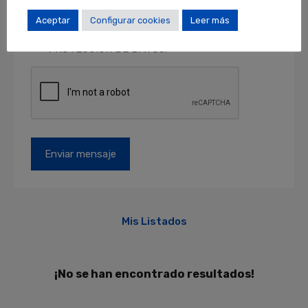
como acceder, rectificar y suprimir sus datos y
otros derechos en locales@locales.barcelona.
Aceptar
Configurar cookies
Leer más
Más información en el apartado de
PROTECCIÓN DE DATOS
.
Mis Listados
¡No se han encontrado resultados!