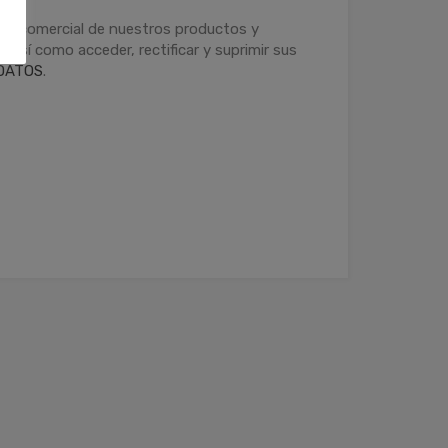
ción comercial de nuestros productos y
 así como acceder, rectificar y suprimir sus
DATOS
.