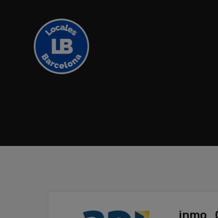
inmo_