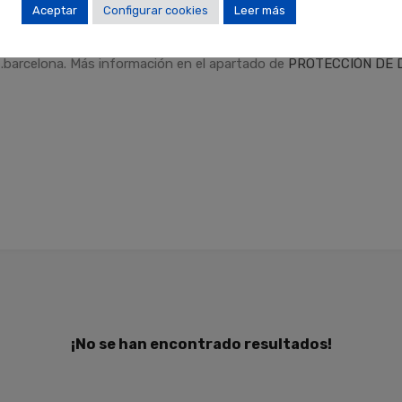
Aceptar
Configurar cookies
Leer más
dad
.
Finalidades
: Responder a sus solicitudes y remitirle informa
Derechos
: Puede retirar su consentimiento en cualquier momento,
.barcelona. Más información en el apartado de
PROTECCIÓN DE 
¡No se han encontrado resultados!