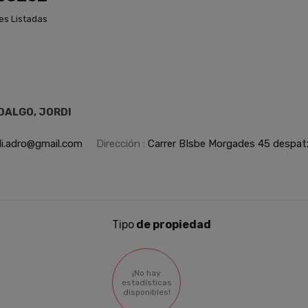
es Listadas
IDALGO, JORDI
di.adro@gmail.com
Dirección :
Carrer BIsbe Morgades 45 despatx
Tipo
de propiedad
¡No hay
estadísticas
disponibles!