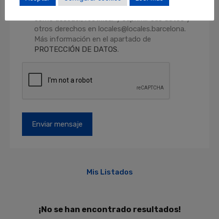
consentimiento en cualquier momento, así
como acceder, rectificar y suprimir sus datos y
otros derechos en locales@locales.barcelona.
Más información en el apartado de
PROTECCIÓN DE DATOS
.
Mis Listados
¡No se han encontrado resultados!