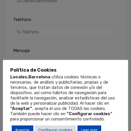
Teléfono
Mensaje
Política de Cookies
Locales.Barcelona
utiliza cookies técnicas o
necesarias, de análisis y publicitarias, propias y de
terceros, que tratan datos de conexión y/o del
dispositivo, así como hábitos de navegación para
facilitarle la navegación, analizar estadísticas del uso
de la web y personalizar publicidad. Al hacer clic en
He leído y acepto la
Política de Privacidad
.
"Aceptar"
, acepta el uso de TODAS las cookies.
Finalidades
: Responder a sus solicitudes y
También puede hacer clic en
"Configurar cookies"
remitirle información comercial de nuestros
para proporcionar un consentimiento controlado.
productos y servicios, incluso por medios
electrónicos.
Derechos
: Puede retirar su
Aceptar
Configurar cookies
Leer más