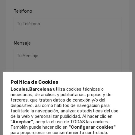
Teléfono
Mensaje
Política de Cookies
Locales.Barcelona
utiliza cookies técnicas o
necesarias, de análisis y publicitarias, propias y de
He leído y acepto la
Política de Privacidad
.
terceros, que tratan datos de conexión y/o del
dispositivo, así como hábitos de navegación para
Finalidades
: Responder a sus solicitudes y
facilitarle la navegación, analizar estadísticas del uso
remitirle información comercial de nuestros
de la web y personalizar publicidad. Al hacer clic en
productos y servicios, incluso por medios
"Aceptar"
, acepta el uso de TODAS las cookies.
electrónicos.
Derechos
: Puede retirar su
También puede hacer clic en
"Configurar cookies"
consentimiento en cualquier momento, así
para proporcionar un consentimiento controlado.