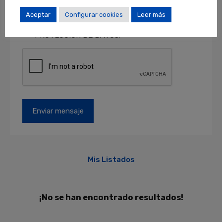
como acceder, rectificar y suprimir sus datos y
otros derechos en locales@locales.barcelona.
Aceptar
Configurar cookies
Leer más
Más información en el apartado de
PROTECCIÓN DE DATOS
.
Mis Listados
¡No se han encontrado resultados!