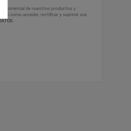
ción comercial de nuestros productos y
 así como acceder, rectificar y suprimir sus
DATOS
.