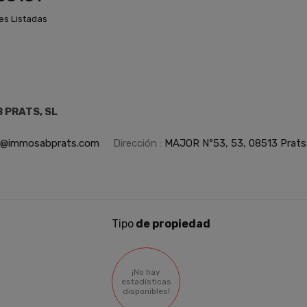
es Listadas
 PRATS, SL
o@immosabprats.com
Dirección :
MAJOR Nº53, 53, 08513 Prats 
Tipo
de propiedad
¡No hay
estadísticas
disponibles!