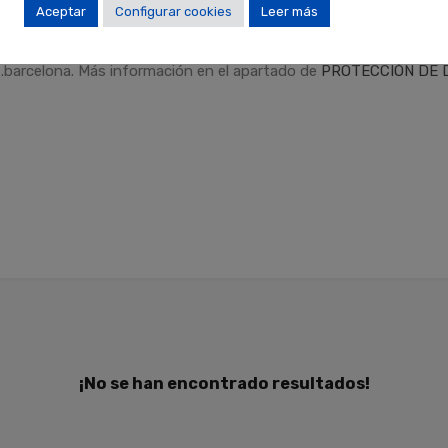
Aceptar
Configurar cookies
Leer más
dad
.
Finalidades
: Responder a sus solicitudes y remitirle informa
Derechos
: Puede retirar su consentimiento en cualquier momento,
.barcelona. Más información en el apartado de
PROTECCIÓN DE 
¡No se han encontrado resultados!