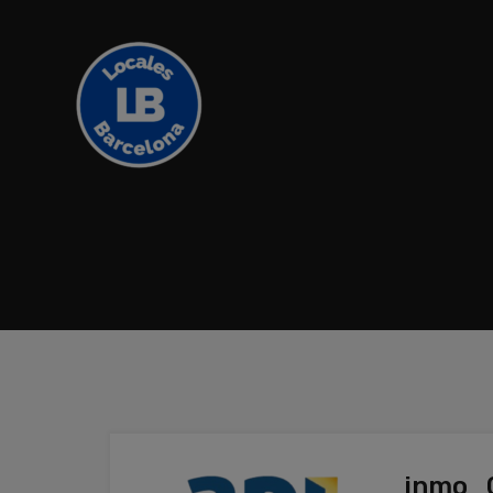
inmo_