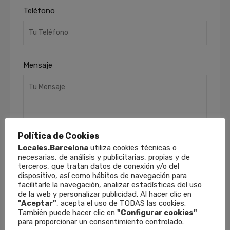
Teléfono
Mensaje
Política de Cookies
Locales.Barcelona
utiliza cookies técnicas o
necesarias, de análisis y publicitarias, propias y de
He leído y acepto la
Política de Privacidad
.
terceros, que tratan datos de conexión y/o del
Finalidades
: Responder a sus solicitudes y
dispositivo, así como hábitos de navegación para
remitirle información comercial de nuestros
facilitarle la navegación, analizar estadísticas del uso
productos y servicios, incluso por medios
de la web y personalizar publicidad. Al hacer clic en
"Aceptar"
, acepta el uso de TODAS las cookies.
electrónicos.
Derechos
: Puede retirar su
También puede hacer clic en
"Configurar cookies"
consentimiento en cualquier momento, así
para proporcionar un consentimiento controlado.
como acceder, rectificar y suprimir sus datos y