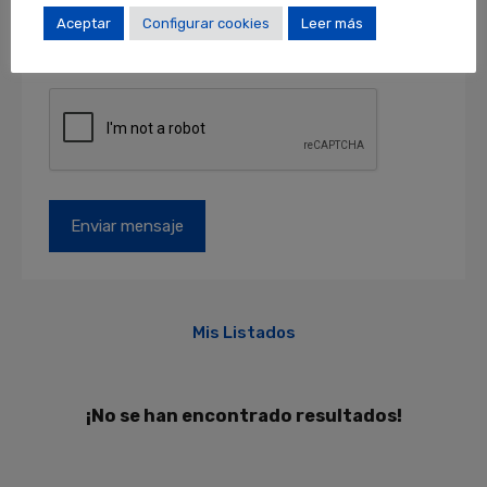
otros derechos en locales@locales.barcelona.
Aceptar
Configurar cookies
Leer más
Más información en el apartado de
PROTECCIÓN DE DATOS
.
Mis Listados
¡No se han encontrado resultados!