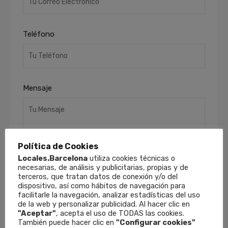
Teléfono
Mensaje
Política de Cookies
Locales.Barcelona
utiliza cookies técnicas o
necesarias, de análisis y publicitarias, propias y de
terceros, que tratan datos de conexión y/o del
He leído y acepto la
Política de Privacidad
.
dispositivo, así como hábitos de navegación para
Finalidades
: Responder a sus solicitudes y
facilitarle la navegación, analizar estadísticas del uso
de la web y personalizar publicidad. Al hacer clic en
remitirle información comercial de nuestros
"Aceptar"
, acepta el uso de TODAS las cookies.
productos y servicios, incluso por medios
También puede hacer clic en
"Configurar cookies"
electrónicos.
Derechos
: Puede retirar su