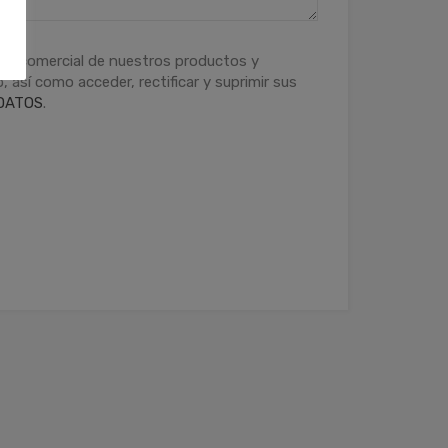
ción comercial de nuestros productos y
 así como acceder, rectificar y suprimir sus
DATOS
.