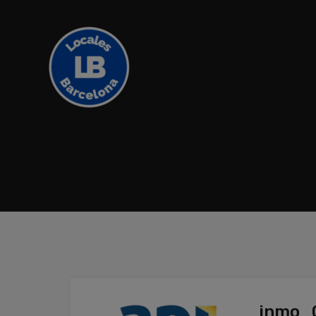
inmo_