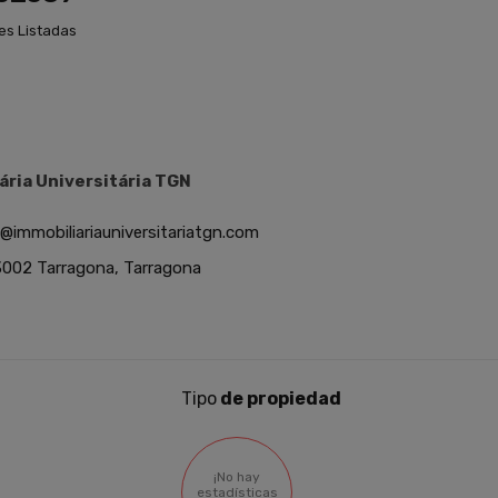
es Listadas
ária Universitária TGN
o@immobiliariauniversitariatgn.com
002 Tarragona, Tarragona
Tipo
de propiedad
¡No hay
estadísticas