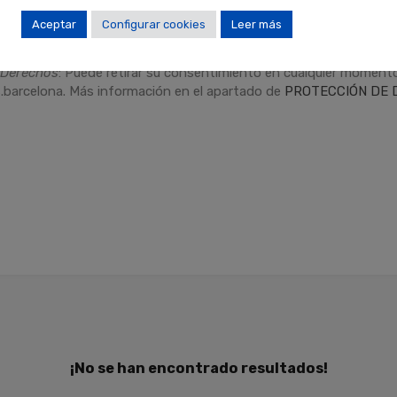
Aceptar
Configurar cookies
Leer más
dad
.
Finalidades
: Responder a sus solicitudes y remitirle informa
Derechos
: Puede retirar su consentimiento en cualquier momento,
.barcelona. Más información en el apartado de
PROTECCIÓN DE 
¡No se han encontrado resultados!