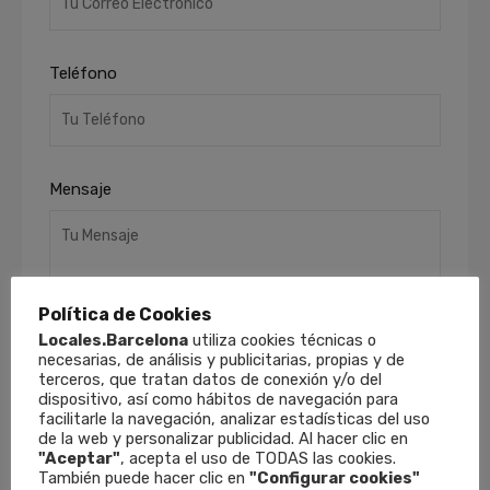
Teléfono
Mensaje
Política de Cookies
Locales.Barcelona
utiliza cookies técnicas o
necesarias, de análisis y publicitarias, propias y de
terceros, que tratan datos de conexión y/o del
He leído y acepto la
Política de Privacidad
.
dispositivo, así como hábitos de navegación para
Finalidades
: Responder a sus solicitudes y
facilitarle la navegación, analizar estadísticas del uso
de la web y personalizar publicidad. Al hacer clic en
remitirle información comercial de nuestros
"Aceptar"
, acepta el uso de TODAS las cookies.
productos y servicios, incluso por medios
También puede hacer clic en
"Configurar cookies"
electrónicos.
Derechos
: Puede retirar su