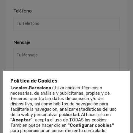
Teléfono
Mensaje
Política de Cookies
Locales.Barcelona
utiliza cookies técnicas o
necesarias, de análisis y publicitarias, propias y de
He leído y acepto la
Política de Privacidad
.
terceros, que tratan datos de conexión y/o del
dispositivo, así como hábitos de navegación para
Finalidades
: Responder a sus solicitudes y
facilitarle la navegación, analizar estadísticas del uso
remitirle información comercial de nuestros
de la web y personalizar publicidad. Al hacer clic en
productos y servicios, incluso por medios
"Aceptar"
, acepta el uso de TODAS las cookies.
electrónicos.
Derechos
: Puede retirar su
También puede hacer clic en
"Configurar cookies"
consentimiento en cualquier momento, así
para proporcionar un consentimiento controlado.