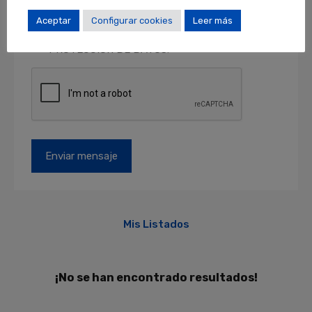
como acceder, rectificar y suprimir sus datos y
otros derechos en locales@locales.barcelona.
Aceptar
Configurar cookies
Leer más
Más información en el apartado de
PROTECCIÓN DE DATOS
.
Mis Listados
¡No se han encontrado resultados!