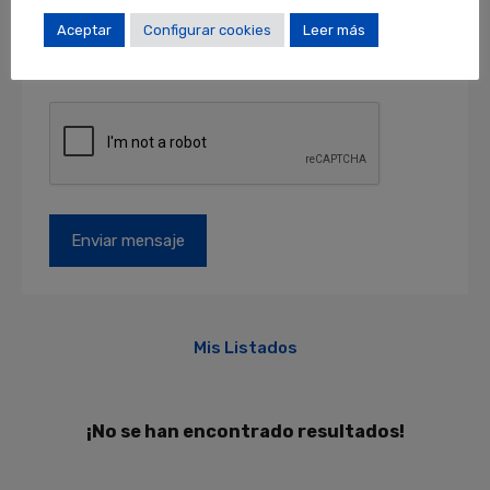
como acceder, rectificar y suprimir sus datos y
otros derechos en locales@locales.barcelona.
Aceptar
Configurar cookies
Leer más
Más información en el apartado de
PROTECCIÓN DE DATOS
.
Mis Listados
¡No se han encontrado resultados!