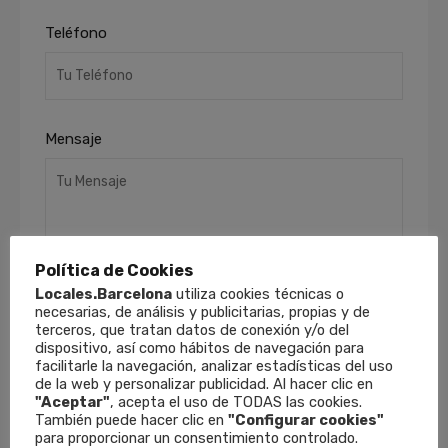
Teléfono
Mensaje
Política de Cookies
Locales.Barcelona
utiliza cookies técnicas o
necesarias, de análisis y publicitarias, propias y de
He leído y acepto la
Política de Privacidad
.
terceros, que tratan datos de conexión y/o del
Finalidades
: Responder a sus solicitudes y
dispositivo, así como hábitos de navegación para
facilitarle la navegación, analizar estadísticas del uso
remitirle información comercial de nuestros
de la web y personalizar publicidad. Al hacer clic en
productos y servicios, incluso por medios
"Aceptar"
, acepta el uso de TODAS las cookies.
electrónicos.
Derechos
: Puede retirar su
También puede hacer clic en
"Configurar cookies"
consentimiento en cualquier momento, así
para proporcionar un consentimiento controlado.