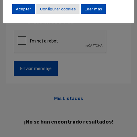
como acceder, rectificar y suprimir sus datos y
otros derechos en locales@locales.barcelona.
Aceptar
Configurar cookies
Leer más
Más información en el apartado de
PROTECCIÓN DE DATOS
.
Mis Listados
¡No se han encontrado resultados!