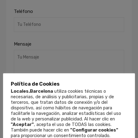
Teléfono
Mensaje
Política de Cookies
Locales.Barcelona
utiliza cookies técnicas o
necesarias, de análisis y publicitarias, propias y de
He leído y acepto la
Política de Privacidad
.
terceros, que tratan datos de conexión y/o del
dispositivo, así como hábitos de navegación para
Finalidades
: Responder a sus solicitudes y
facilitarle la navegación, analizar estadísticas del uso
remitirle información comercial de nuestros
de la web y personalizar publicidad. Al hacer clic en
productos y servicios, incluso por medios
"Aceptar"
, acepta el uso de TODAS las cookies.
electrónicos.
Derechos
: Puede retirar su
También puede hacer clic en
"Configurar cookies"
consentimiento en cualquier momento, así
para proporcionar un consentimiento controlado.