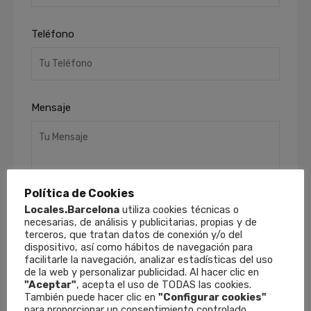
Teléfono
Mensaje
Política de Cookies
Locales.Barcelona
utiliza cookies técnicas o
necesarias, de análisis y publicitarias, propias y de
terceros, que tratan datos de conexión y/o del
He leído y acepto la
Política de Privacidad
.
dispositivo, así como hábitos de navegación para
Finalidades
: Responder a sus solicitudes y
facilitarle la navegación, analizar estadísticas del uso
remitirle información comercial de nuestros
de la web y personalizar publicidad. Al hacer clic en
productos y servicios, incluso por medios
"Aceptar"
, acepta el uso de TODAS las cookies.
electrónicos.
Derechos
: Puede retirar su
También puede hacer clic en
"Configurar cookies"
para proporcionar un consentimiento controlado.
consentimiento en cualquier momento, así