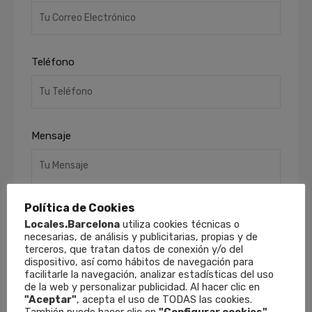
Teléfono
Mensaje
Política de Cookies
Locales.Barcelona
utiliza cookies técnicas o
necesarias, de análisis y publicitarias, propias y de
terceros, que tratan datos de conexión y/o del
dispositivo, así como hábitos de navegación para
He leído y acepto la
Política de Privacidad
.
facilitarle la navegación, analizar estadísticas del uso
Finalidades
: Responder a sus solicitudes y
de la web y personalizar publicidad. Al hacer clic en
remitirle información comercial de nuestros
"Aceptar"
, acepta el uso de TODAS las cookies.
productos y servicios, incluso por medios