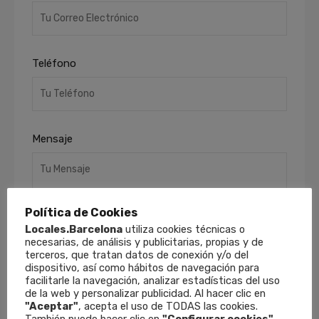
Teléfono
Mensaje
Política de Cookies
Locales.Barcelona
utiliza cookies técnicas o
necesarias, de análisis y publicitarias, propias y de
terceros, que tratan datos de conexión y/o del
dispositivo, así como hábitos de navegación para
He leído y acepto la
Política de Privacidad
.
facilitarle la navegación, analizar estadísticas del uso
Finalidades
: Responder a sus solicitudes y
de la web y personalizar publicidad. Al hacer clic en
remitirle información comercial de nuestros
"Aceptar"
, acepta el uso de TODAS las cookies.
productos y servicios, incluso por medios