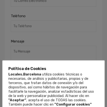
Teléfono
Mensaje
Política de Cookies
Locales.Barcelona
utiliza cookies técnicas o
necesarias, de análisis y publicitarias, propias y de
terceros, que tratan datos de conexión y/o del
He leído y acepto la
Política de Privacidad
.
dispositivo, así como hábitos de navegación para
Finalidades
: Responder a sus solicitudes y
facilitarle la navegación, analizar estadísticas del uso
de la web y personalizar publicidad. Al hacer clic en
remitirle información comercial de nuestros
"Aceptar"
, acepta el uso de TODAS las cookies.
productos y servicios, incluso por medios
También puede hacer clic en
"Configurar cookies"
electrónicos.
Derechos
: Puede retirar su