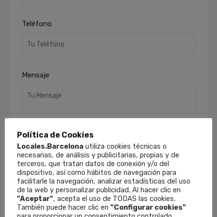
Teléfono
Mensaje
Política de Cookies
Locales.Barcelona
utiliza cookies técnicas o
necesarias, de análisis y publicitarias, propias y de
terceros, que tratan datos de conexión y/o del
He leído y acepto la
Política de Privacidad
.
dispositivo, así como hábitos de navegación para
Finalidades
: Responder a sus solicitudes y
facilitarle la navegación, analizar estadísticas del uso
remitirle información comercial de nuestros
de la web y personalizar publicidad. Al hacer clic en
productos y servicios, incluso por medios
"Aceptar"
, acepta el uso de TODAS las cookies.
electrónicos.
Derechos
: Puede retirar su
También puede hacer clic en
"Configurar cookies"
para proporcionar un consentimiento controlado.
consentimiento en cualquier momento, así