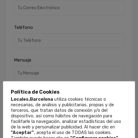
Teléfono
Mensaje
Política de Cookies
Locales.Barcelona
utiliza cookies técnicas o
necesarias, de análisis y publicitarias, propias y de
terceros, que tratan datos de conexión y/o del
dispositivo, así como hábitos de navegación para
He leído y acepto la
Política de Privacidad
.
facilitarle la navegación, analizar estadísticas del uso
Finalidades
: Responder a sus solicitudes y
de la web y personalizar publicidad. Al hacer clic en
remitirle información comercial de nuestros
"Aceptar"
, acepta el uso de TODAS las cookies.
productos y servicios, incluso por medios