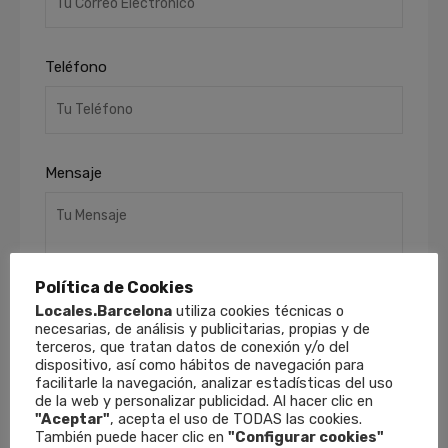
Teléfono
Mensaje
Política de Cookies
Locales.Barcelona
utiliza cookies técnicas o
necesarias, de análisis y publicitarias, propias y de
terceros, que tratan datos de conexión y/o del
He leído y acepto la
Política de Privacidad
.
dispositivo, así como hábitos de navegación para
Finalidades
: Responder a sus solicitudes y
facilitarle la navegación, analizar estadísticas del uso
de la web y personalizar publicidad. Al hacer clic en
remitirle información comercial de nuestros
"Aceptar"
, acepta el uso de TODAS las cookies.
productos y servicios, incluso por medios
También puede hacer clic en
"Configurar cookies"
electrónicos.
Derechos
: Puede retirar su