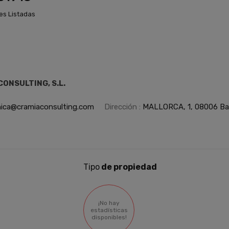
es Listadas
ONSULTING, S.L.
ica@cramiaconsulting.com
Dirección :
MALLORCA, 1, 08006 Bar
Tipo
de propiedad
¡No hay
estadísticas
disponibles!