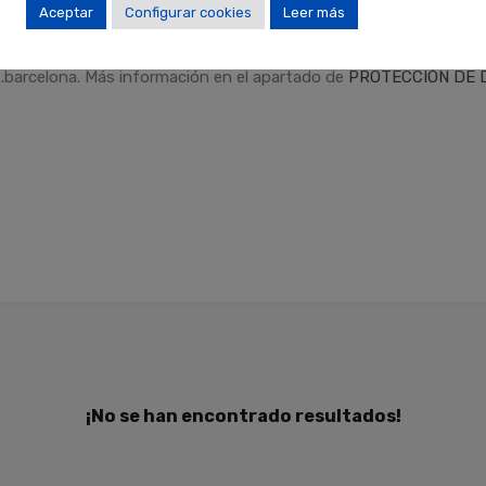
Aceptar
Configurar cookies
Leer más
dad
.
Finalidades
: Responder a sus solicitudes y remitirle informa
Derechos
: Puede retirar su consentimiento en cualquier momento,
.barcelona. Más información en el apartado de
PROTECCIÓN DE 
¡No se han encontrado resultados!