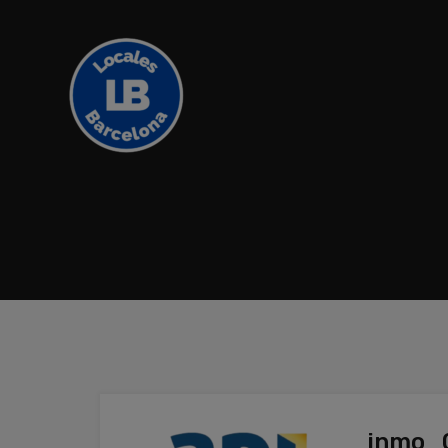
inmo_