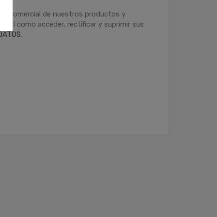
ción comercial de nuestros productos y
 así como acceder, rectificar y suprimir sus
DATOS
.