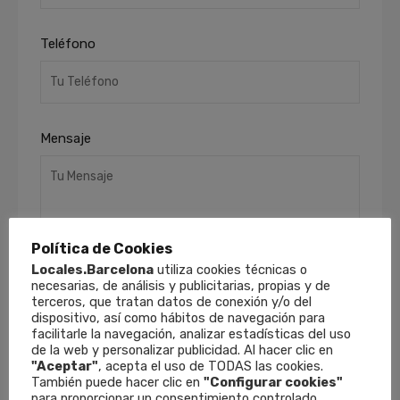
Teléfono
Mensaje
Política de Cookies
Locales.Barcelona
utiliza cookies técnicas o
necesarias, de análisis y publicitarias, propias y de
terceros, que tratan datos de conexión y/o del
He leído y acepto la
Política de Privacidad
.
dispositivo, así como hábitos de navegación para
Finalidades
: Responder a sus solicitudes y
facilitarle la navegación, analizar estadísticas del uso
remitirle información comercial de nuestros
de la web y personalizar publicidad. Al hacer clic en
productos y servicios, incluso por medios
"Aceptar"
, acepta el uso de TODAS las cookies.
electrónicos.
Derechos
: Puede retirar su
También puede hacer clic en
"Configurar cookies"
para proporcionar un consentimiento controlado.
consentimiento en cualquier momento, así