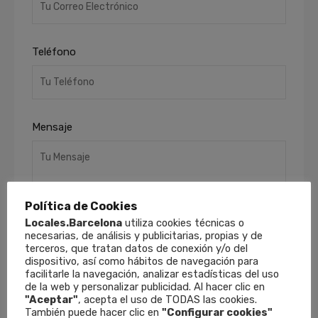
Teléfono
Mensaje
Política de Cookies
Locales.Barcelona
utiliza cookies técnicas o
necesarias, de análisis y publicitarias, propias y de
terceros, que tratan datos de conexión y/o del
He leído y acepto la
Política de Privacidad
.
dispositivo, así como hábitos de navegación para
facilitarle la navegación, analizar estadísticas del uso
Finalidades
: Responder a sus solicitudes y
de la web y personalizar publicidad. Al hacer clic en
remitirle información comercial de nuestros
"Aceptar"
, acepta el uso de TODAS las cookies.
productos y servicios, incluso por medios
También puede hacer clic en
"Configurar cookies"