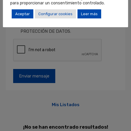
electrónicos.
Derechos
: Puede retirar su
para proporcionar un consentimiento controlado.
consentimiento en cualquier momento, así
como acceder, rectificar y suprimir sus datos y
Aceptar
Configurar cookies
Leer más
otros derechos en locales@locales.barcelona.
Más información en el apartado de
PROTECCIÓN DE DATOS
.
Mis Listados
¡No se han encontrado resultados!