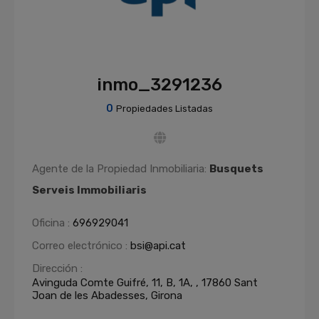
inmo_3291236
0
Propiedades Listadas
Agente de la Propiedad Inmobiliaria:
Busquets
Serveis Immobiliaris
Oficina :
696929041
Correo electrónico :
bsi@api.cat
Dirección :
Avinguda Comte Guifré, 11, B, 1A, , 17860 Sant
Joan de les Abadesses, Girona