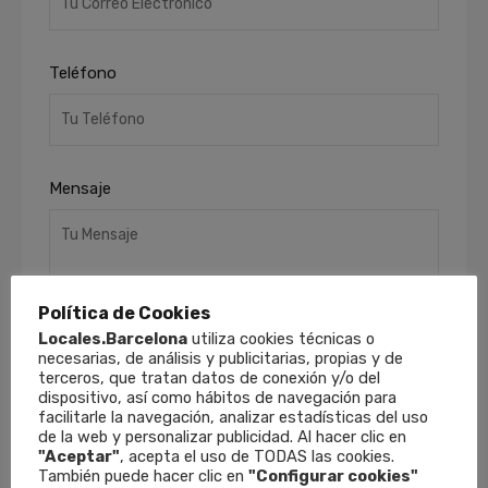
Teléfono
Mensaje
Política de Cookies
Locales.Barcelona
utiliza cookies técnicas o
necesarias, de análisis y publicitarias, propias y de
terceros, que tratan datos de conexión y/o del
He leído y acepto la
Política de Privacidad
.
dispositivo, así como hábitos de navegación para
Finalidades
: Responder a sus solicitudes y
facilitarle la navegación, analizar estadísticas del uso
de la web y personalizar publicidad. Al hacer clic en
remitirle información comercial de nuestros
"Aceptar"
, acepta el uso de TODAS las cookies.
productos y servicios, incluso por medios
También puede hacer clic en
"Configurar cookies"
electrónicos.
Derechos
: Puede retirar su