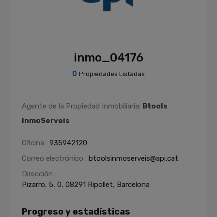
inmo_04176
0
Propiedades Listadas
Agente de la Propiedad Inmobiliaria:
Btools
InmoServeis
Oficina :
935942120
Correo electrónico :
btoolsinmoserveis@api.cat
Dirección :
Pizarro, 5, 0, 08291 Ripollet, Barcelona
Progreso y estadísticas