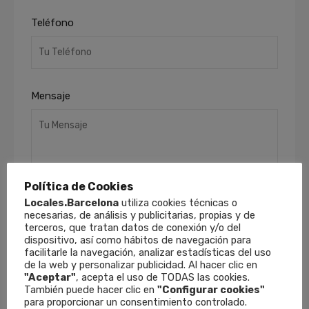
Teléfono
Mensaje
Política de Cookies
Locales.Barcelona
utiliza cookies técnicas o
necesarias, de análisis y publicitarias, propias y de
He leído y acepto la
Política de Privacidad
.
terceros, que tratan datos de conexión y/o del
Finalidades
: Responder a sus solicitudes y
dispositivo, así como hábitos de navegación para
facilitarle la navegación, analizar estadísticas del uso
remitirle información comercial de nuestros
de la web y personalizar publicidad. Al hacer clic en
productos y servicios, incluso por medios
"Aceptar"
, acepta el uso de TODAS las cookies.
electrónicos.
Derechos
: Puede retirar su
También puede hacer clic en
"Configurar cookies"
consentimiento en cualquier momento, así
para proporcionar un consentimiento controlado.