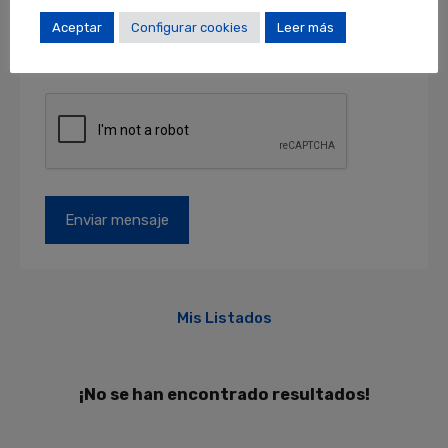
como acceder, rectificar y suprimir sus datos y
otros derechos en locales@locales.barcelona.
Aceptar
Configurar cookies
Leer más
Más información en el apartado de
PROTECCIÓN DE DATOS
.
Mis Listados
¡No se han encontrado resultados!