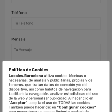
Teléfono
Mensaje
Política de Cookies
Locales.Barcelona
utiliza cookies técnicas o
necesarias, de análisis y publicitarias, propias y de
terceros, que tratan datos de conexión y/o del
He leído y acepto la
Política de Privacidad
.
dispositivo, así como hábitos de navegación para
Finalidades
: Responder a sus solicitudes y
facilitarle la navegación, analizar estadísticas del uso
remitirle información comercial de nuestros
de la web y personalizar publicidad. Al hacer clic en
productos y servicios, incluso por medios
"Aceptar"
, acepta el uso de TODAS las cookies.
electrónicos.
Derechos
: Puede retirar su
También puede hacer clic en
"Configurar cookies"
para proporcionar un consentimiento controlado.