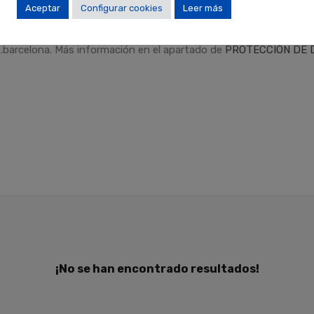
Aceptar
Configurar cookies
Leer más
dad
.
Finalidades
: Responder a sus solicitudes y remitirle informa
Derechos
: Puede retirar su consentimiento en cualquier momento,
.barcelona. Más información en el apartado de
PROTECCIÓN DE 
¡No se han encontrado resultados!