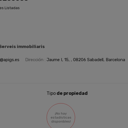
es Listadas
 Serveis immobiliaris
o@apigs.es
Dirección :
Jaume I, 15, , 08206 Sabadell, Barcelona
Tipo
de propiedad
¡No hay
estadísticas
disponibles!