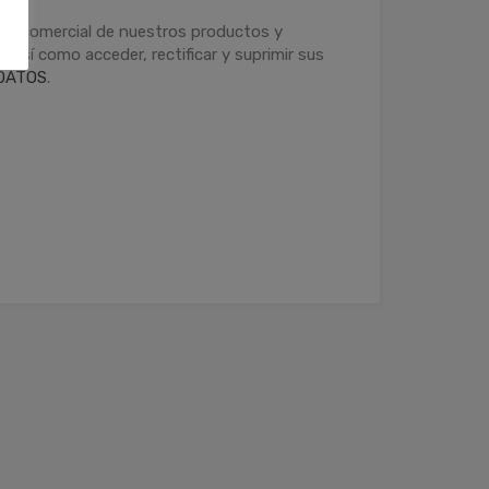
ción comercial de nuestros productos y
 así como acceder, rectificar y suprimir sus
DATOS
.