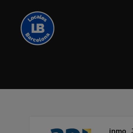
inmo_