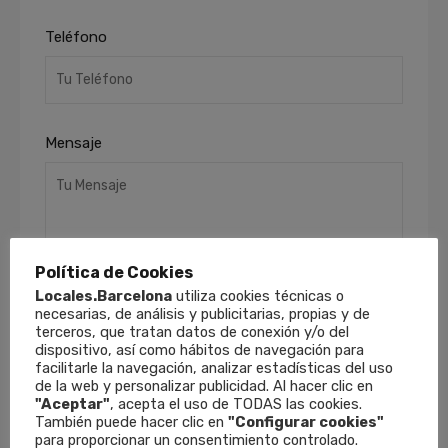
Teléfono
Mensaje
Política de Cookies
Locales.Barcelona
utiliza cookies técnicas o
necesarias, de análisis y publicitarias, propias y de
He leído y acepto la
Política de Privacidad
.
terceros, que tratan datos de conexión y/o del
dispositivo, así como hábitos de navegación para
Finalidades
: Responder a sus solicitudes y
facilitarle la navegación, analizar estadísticas del uso
remitirle información comercial de nuestros
de la web y personalizar publicidad. Al hacer clic en
productos y servicios, incluso por medios
"Aceptar"
, acepta el uso de TODAS las cookies.
electrónicos.
Derechos
: Puede retirar su
También puede hacer clic en
"Configurar cookies"
consentimiento en cualquier momento, así
para proporcionar un consentimiento controlado.