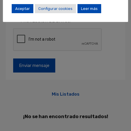
como acceder, rectificar y suprimir sus datos y
otros derechos en locales@locales.barcelona.
Aceptar
Configurar cookies
Leer más
Más información en el apartado de
PROTECCIÓN DE DATOS
.
Mis Listados
¡No se han encontrado resultados!