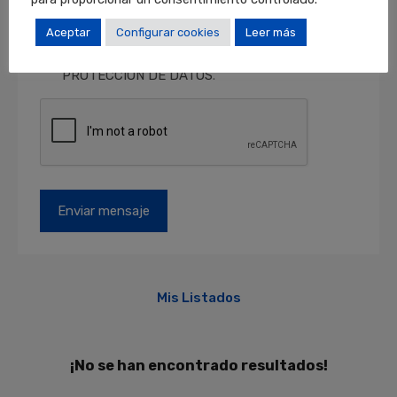
consentimiento en cualquier momento, así
como acceder, rectificar y suprimir sus datos y
Aceptar
Configurar cookies
Leer más
otros derechos en locales@locales.barcelona.
Más información en el apartado de
PROTECCIÓN DE DATOS
.
Mis Listados
¡No se han encontrado resultados!