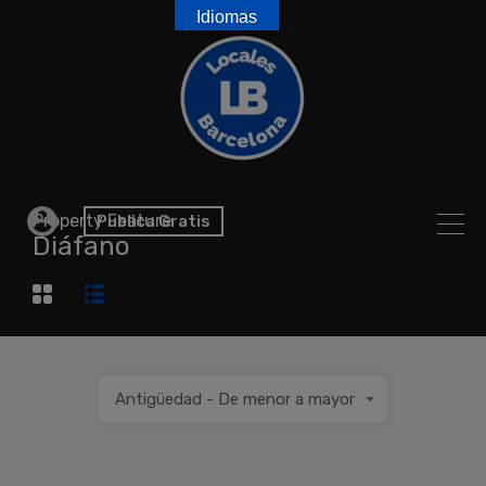
Idiomas
Property Feature
Publica Gratis
Diáfano
Antigüedad - De menor a mayor