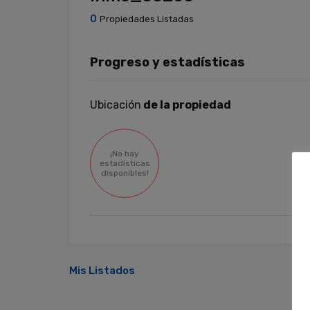
0
Propiedades Listadas
Progreso y estadísticas
Ubicación
de la propiedad
¡No hay
estadísticas
disponibles!
Mis Listados